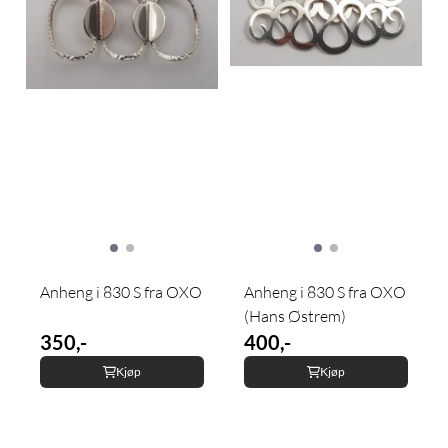
Anheng i 830 S fra OXO
Anheng i 830 S fra OXO
(Hans Østrem)
350,-
400,-
Kjøp
Kjøp