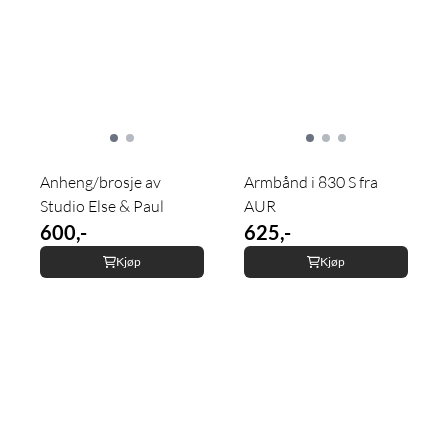
Anheng/brosje av
Armbånd i 830 S fra
Studio Else & Paul
AUR
600,-
625,-
Kjøp
Kjøp