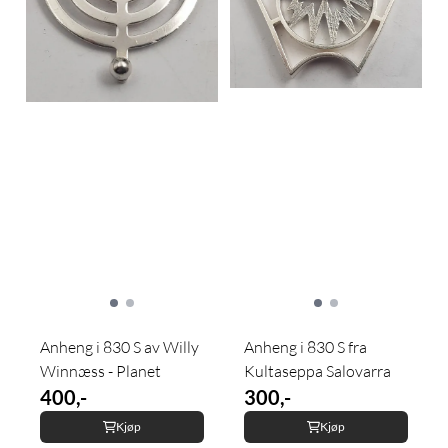
Anheng i 830 S av Willy
Anheng i 830 S fra
Winnæss - Planet
Kultaseppa Salovarra
400,-
300,-
Kjøp
Kjøp