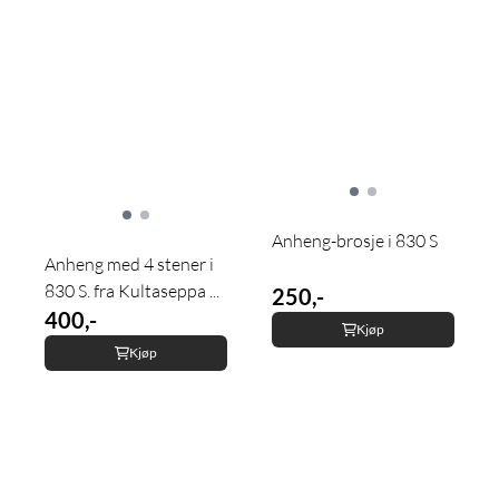
Anheng-brosje i 830 S
Anheng med 4 stener i
830 S. fra Kultaseppa ...
250,-
400,-
Kjøp
Kjøp