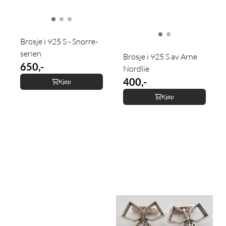
Brosje i 925 S - Snorre-
serien
Brosje i 925 S av Arne
650,-
Nordlie
400,-
Kjøp
Kjøp