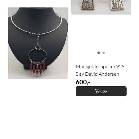
Mansjettknapper i 925
S av David Andersen
600,-
Kjøp