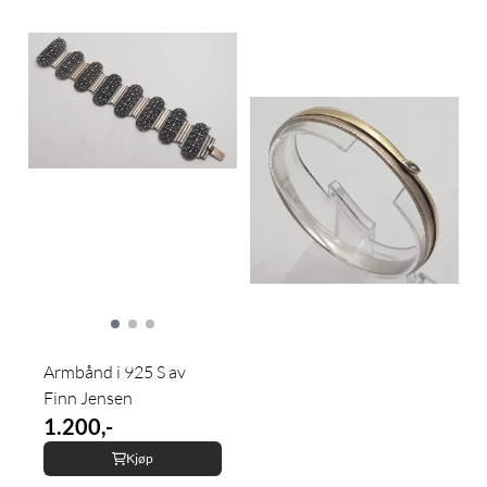
Armbånd i 925 S av
Finn Jensen
1.200,-
Kjøp