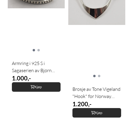
Armring i 925 S i
Sagaserien av Bjørn
Sigurd ...
1.000,-
Kjøp
Brosje av Tone Vigeland
"Hook" for Norway
Design ...
1.200,-
Kjøp