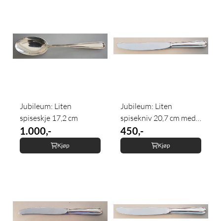
Jubileum: Liten
Jubileum: Liten
spiseskje 17,2 cm
spisekniv 20,7 cm med
1.000,-
...
450,-
Kjøp
Kjøp