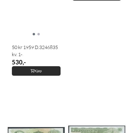
50 kr 1959 D.3246835
kv. 1-
530,-
Kjøp