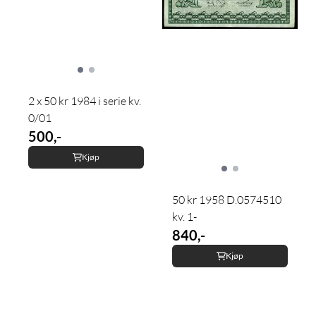
2 x 50 kr 1984 i serie kv.
0/01
500,-
Kjøp
50 kr 1958 D.0574510
kv. 1-
840,-
Kjøp