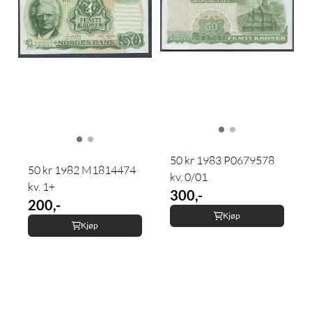
50 kr 1983 P0679578
50 kr 1982 M1814474
kv. 0/01
kv. 1+
300,-
200,-
Kjøp
Kjøp