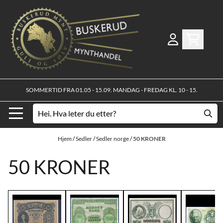
Hopp til innhold
SOMMERTID FRA 01.05 - 15.09. MANDAG - FREDAG KL. 10 - 15.
Hjem
/
Sedler
/
Sedler norge
/
50 KRONER
50 KRONER