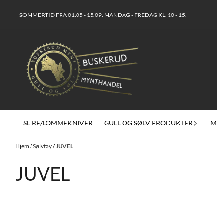
Hopp til innhold
SOMMERTID FRA 01.05 - 15.09. MANDAG - FREDAG KL. 10 - 15.
SLIRE/LOMMEKNIVER
GULL OG SØLV PRODUKTER
M
Hjem
/
Sølvtøy
/
JUVEL
JUVEL