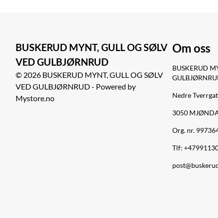
Om oss
BUSKERUD MYNT, GULL OG SØLV
VED GULBJØRNRUD
BUSKERUD MY
© 2026 BUSKERUD MYNT, GULL OG SØLV
GULBJØRNRU
VED GULBJØRNRUD - Powered by
Nedre Tverrgat
Mystore.no
3050 MJØND
Org. nr. 9973
Tlf:
+4799113
post@buskeru