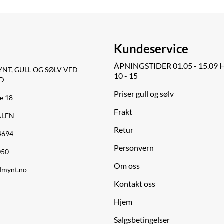
Kundeservice
ÅPNINGSTIDER 01.05 - 15.0
NT, GULL OG SØLV VED
10 - 15
D
Priser gull og sølv
e 18
Frakt
ALEN
Retur
64694
Personvern
050
Om oss
dmynt.no
Kontakt oss
Hjem
Salgsbetingelser