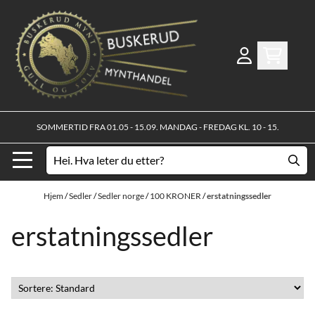
Hopp til innhold
SOMMERTID FRA 01.05 - 15.09. MANDAG - FREDAG KL. 10 - 15.
Hjem
/
Sedler
/
Sedler norge
/
100 KRONER
/
erstatningssedler
erstatningssedler