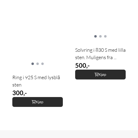
Sølvring i 830 S med lilla
sten. Muligens fra ...
500,-
Kjøp
Ring i 925 S med lysblå
sten
300,-
Kjøp