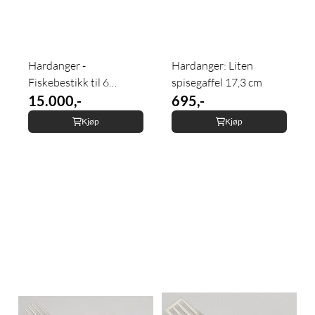
Hardanger -
Hardanger: Liten
Fiskebestikk til 6
spisegaffel 17,3 cm
personer
15.000,-
695,-
Kjøp
Kjøp